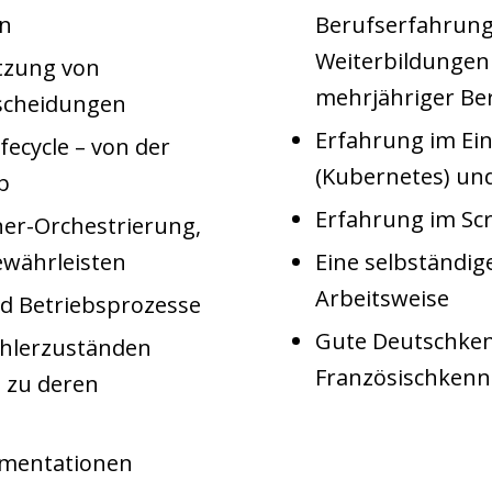
en
Berufserfahrung
Weiterbildungen
tzung von
mehrjähriger Be
scheidungen
Erfahrung im Ei
fecycle – von der
(Kubernetes) und
b
Erfahrung im Scr
ner-Orchestrierung,
ewährleisten
Eine selbständig
Arbeitsweise
nd Betriebsprozesse
Gute Deutschken
ehlerzuständen
Französischkennt
 zu deren
umentationen