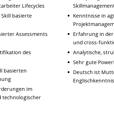
rbeiter Lifecycles
Skillmanagemen
Skill basierte
Kenntnisse in a
Projektmanage
ierter Assessments
Erfahrung in de
und cross-funkt
tifikation des
Analytische, str
Sehr gute Power
l basierten
Deutsch ist Mut
anung
Englischkenntni
rderungen im
d technologischer