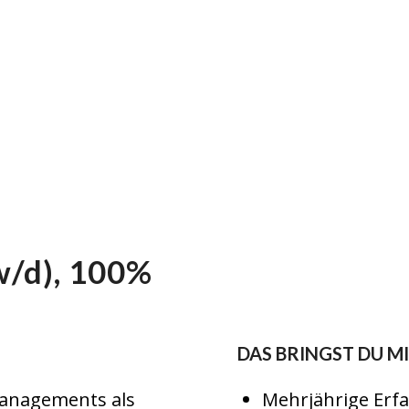
w/d), 100%
DAS BRINGST DU M
Managements als
Mehrjährige Erf