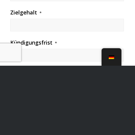
Zielgehalt
*
Kündigungsfrist
*
In ungekündigter Stellung
*
Ja
Nein
Frühstes Stellenantrittsdatum
*